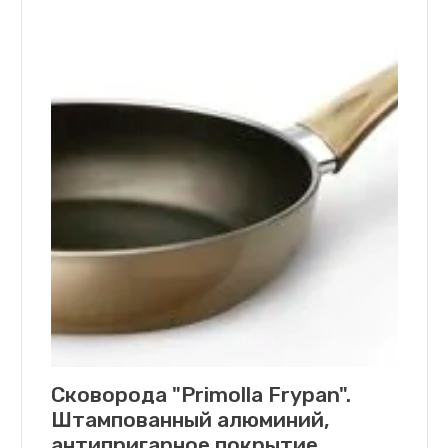
Cковорода "Primolla Frypan".
Штампованный алюминий,
антипригарное покрытие.